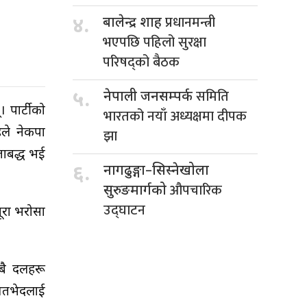
प्रधानमन्त्री
४.
बालेन्द्र शाह
भएपछि पहिलो सुरक्षा
परिषद्को बैठक
समिति
५.
नेपाली जनसम्पर्क
 पार्टीको
भारतको नयाँ अध्यक्षमा दीपक
िले नेकपा
झा
ताबद्ध भई
६.
नागढुङ्गा–सिस्नेखोला
औपचारिक
सुरुङमार्गको
उद्घाटन
ूरा भरोसा
बै दलहरू
 मतभेदलाई