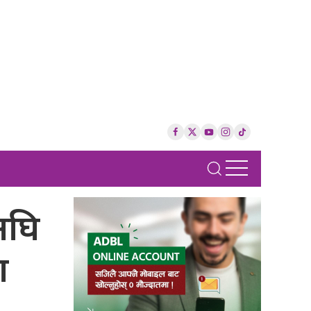
अघि
ा