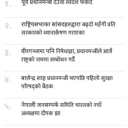
देउवा स्वदेश फर्कदै
१.
पूर्व प्रधानमन्त्री
बढ्दो महँगी प्रति
२.
राष्ट्रियसभाका सांसदहरुद्वारा
सरकारको ध्यानार्कषण गराएका
निषेधाज्ञा, प्रधानमन्त्रीले आजै
३.
वीरगञ्जमा पनि
राष्ट्रको नाममा सम्बोधन गर्दै
प्रधानमन्त्री भएपछि पहिलो सुरक्षा
४.
बालेन्द्र शाह
परिषद्को बैठक
समिति भारतको नयाँ
५.
नेपाली जनसम्पर्क
अध्यक्षमा दीपक झा