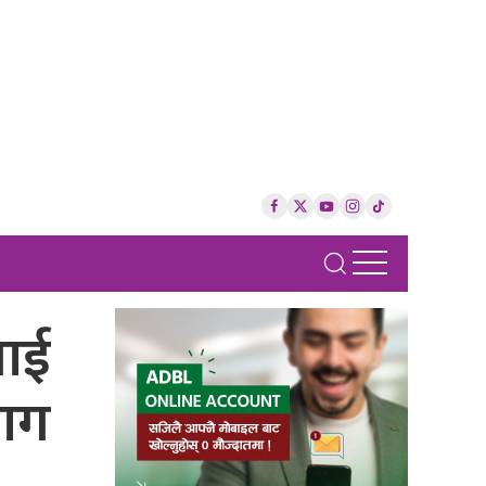
लाई
माग