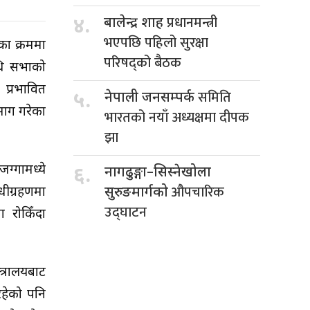
प्रधानमन्त्री
४.
बालेन्द्र शाह
भएपछि पहिलो सुरक्षा
रका क्रममा
परिषद्को बैठक
िधि सभाको
 प्रभावित
समिति
५.
नेपाली जनसम्पर्क
माग गरेका
भारतको नयाँ अध्यक्षमा दीपक
झा
ग्गामध्ये
६.
नागढुङ्गा–सिस्नेखोला
औपचारिक
ीग्रहणमा
सुरुङमार्गको
उद्घाटन
ा रोकिँदा
्रालयबाट
रहेको पनि