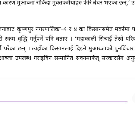
िएका कारण मुआब्जा रोकिँदा मुक्तकमैयाहरु फेरि बेघर भएका छन्,’ उ
 परियोजनाबाट कृष्णपुर नगरपालिका–१ र ४ का किसानसमेत मर्कामा पर
रकम वृद्धि गर्नुपर्ने पनि बताए । ‘महाकाली सिचाईं तेस्रो पर
परेका छन् । त्यहाँका किसानलाई दिइने मुआब्जाको पुनर्विचार ग
ुआब्जा उपलब्ध गराइदिन सम्मानित सदनमार्फत् सरकारसँग अनुरो