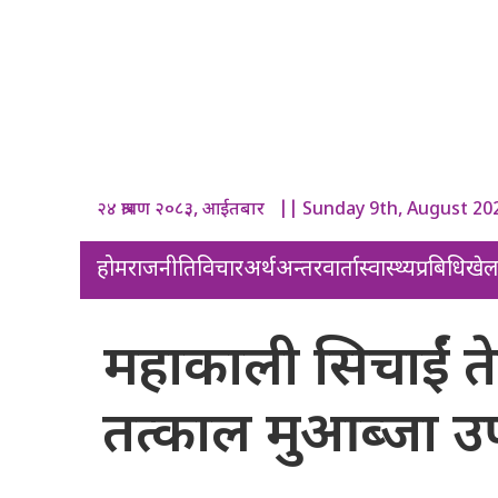
२४ श्रावण २०८३, आईतबार || Sunday 9th, August 20
होम
राजनीति
विचार
अर्थ
अन्तरवार्ता
स्वास्थ्य
प्रबिधि
खे
महाकाली सिचाईं ते
तत्काल मुआब्जा 