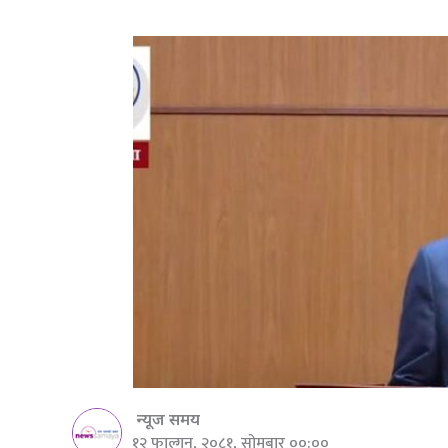
न्यूज समय
१२ फाल्गुन, २०८१, सोमबार ००:००