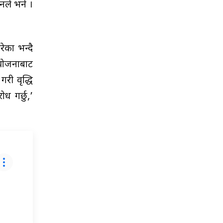
नले भने ।
ेका भन्दै
ियोजनाबाट
री वृद्धि
ध गर्छु,’