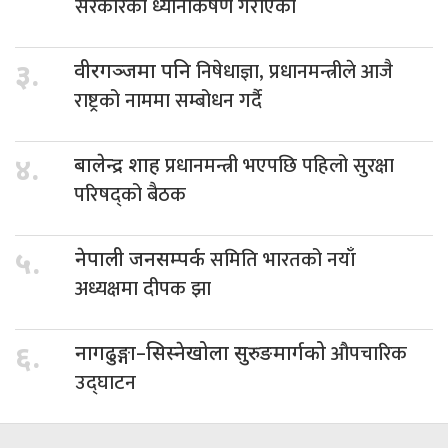
सरकारको ध्यानार्कषण गराएका
निषेधाज्ञा, प्रधानमन्त्रीले आजै
३.
वीरगञ्जमा पनि
राष्ट्रको नाममा सम्बोधन गर्दै
प्रधानमन्त्री भएपछि पहिलो सुरक्षा
४.
बालेन्द्र शाह
परिषद्को बैठक
समिति भारतको नयाँ
५.
नेपाली जनसम्पर्क
अध्यक्षमा दीपक झा
औपचारिक
६.
नागढुङ्गा–सिस्नेखोला सुरुङमार्गको
उद्घाटन