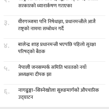
२.
सरकारको ध्यानार्कषण गराएका
निषेधाज्ञा, प्रधानमन्त्रीले आजै
३.
वीरगञ्जमा पनि
राष्ट्रको नाममा सम्बोधन गर्दै
प्रधानमन्त्री भएपछि पहिलो सुरक्षा
४.
बालेन्द्र शाह
परिषद्को बैठक
समिति भारतको नयाँ
५.
नेपाली जनसम्पर्क
अध्यक्षमा दीपक झा
औपचारिक
६.
नागढुङ्गा–सिस्नेखोला सुरुङमार्गको
उद्घाटन