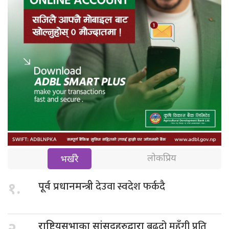
लोकप्रिय
भर्खरै
देउवा स्वदेश फर्कदै
१.
पूर्व प्रधानमन्त्री
बढ्दो महँगी प्रति
राष्ट्रियसभाका सांसदहरुद्वारा