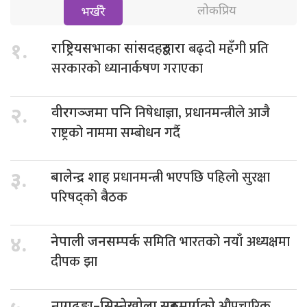
लोकप्रिय
भर्खरै
बढ्दो महँगी प्रति
१.
राष्ट्रियसभाका सांसदहरुद्वारा
सरकारको ध्यानार्कषण गराएका
निषेधाज्ञा, प्रधानमन्त्रीले आजै
२.
वीरगञ्जमा पनि
राष्ट्रको नाममा सम्बोधन गर्दै
प्रधानमन्त्री भएपछि पहिलो सुरक्षा
३.
बालेन्द्र शाह
परिषद्को बैठक
समिति भारतको नयाँ अध्यक्षमा
४.
नेपाली जनसम्पर्क
दीपक झा
औपचारिक
नागढुङ्गा–सिस्नेखोला सुरुङमार्गको