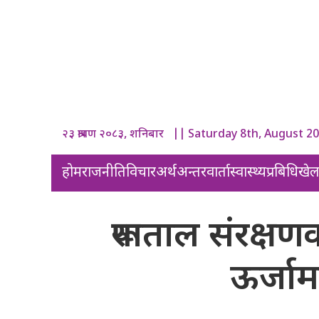
२३ श्रावण २०८३, शनिबार || Saturday 8th, August 2
होम
राजनीति
विचार
अर्थ
अन्तरवार्ता
स्वास्थ्य
प्रबिधि
खे
रूपाताल संरक्
ऊर्जामन