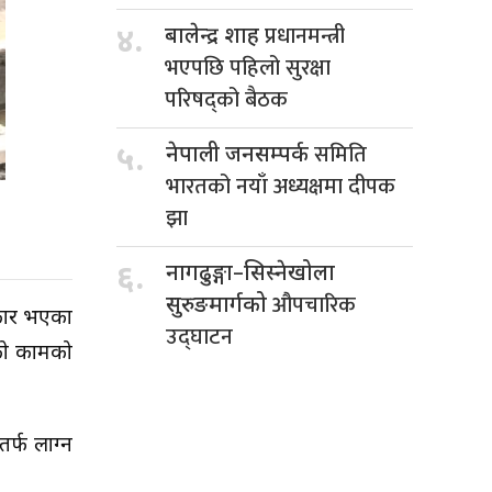
प्रधानमन्त्री
४.
बालेन्द्र शाह
भएपछि पहिलो सुरक्षा
परिषद्को बैठक
समिति
५.
नेपाली जनसम्पर्क
भारतको नयाँ अध्यक्षमा दीपक
झा
६.
नागढुङ्गा–सिस्नेखोला
औपचारिक
सुरुङमार्गको
ोकार भएका
उद्घाटन
ेको कामको
र्फ लाग्न