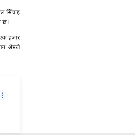
ाल सिँचाइ
ो छ।
न एक हजार
श्रेष्ठले