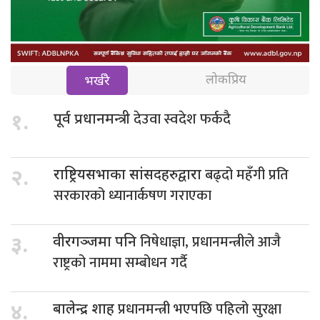
लोकप्रिय
भर्खरै
देउवा स्वदेश फर्कदै
१.
पूर्व प्रधानमन्त्री
बढ्दो महँगी प्रति
२.
राष्ट्रियसभाका सांसदहरुद्वारा
सरकारको ध्यानार्कषण गराएका
निषेधाज्ञा, प्रधानमन्त्रीले आजै
३.
वीरगञ्जमा पनि
राष्ट्रको नाममा सम्बोधन गर्दै
प्रधानमन्त्री भएपछि पहिलो सुरक्षा
४.
बालेन्द्र शाह