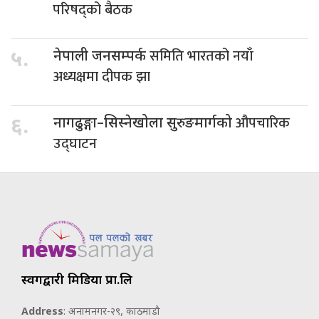
परिषद्को बैठक
समिति भारतको नयाँ
५.
नेपाली जनसम्पर्क
अध्यक्षमा दीपक झा
औपचारिक
६.
नागढुङ्गा–सिस्नेखोला सुरुङमार्गको
उद्घाटन
स्वर्गद्वारी मिडिया प्रा.लि
Address
: अनामनगर-२९, काठमाडौ