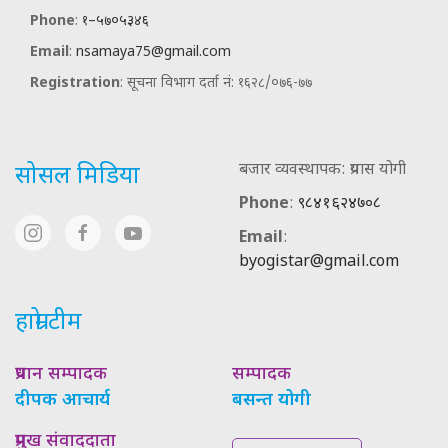
Phone
:
१–५७०५३४६
Email
:
nsamaya75@gmail.com
Registration
: सूचना विभाग दर्ता नं: १६२८/०७६-७७
बजार व्यवस्थापक: प्रयास योगी
सोसल मिडिया
Phone
:
९८४१६२४७०८
Email
:
byogistar@gmail.com
हाम्रो टीम
प्रधान सम्पादक
सम्पादक
दीपक आचार्य
बसन्त योगी
प्रमुख संवाददाता