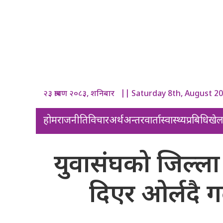
२३ श्रावण २०८३, शनिबार || Saturday 8th, August 2
होम
राजनीति
विचार
अर्थ
अन्तरवार्ता
स्वास्थ्य
प्रबिधि
खे
युवासंघको जिल्
दिएर ओर्लदै गर्