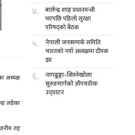
प्रधानमन्त्री
४.
बालेन्द्र शाह
भएपछि पहिलो सुरक्षा
परिषद्को बैठक
समिति
५.
नेपाली जनसम्पर्क
भारतको नयाँ अध्यक्षमा दीपक
झा
६.
नागढुङ्गा–सिस्नेखोला
ा अध्यक्ष
औपचारिक
सुरुङमार्गको
उद्घाटन
र्दा लडेका
्थानीय तह