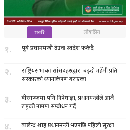
लोकप्रिय
भर्खरै
देउवा स्वदेश फर्कदै
१.
पूर्व प्रधानमन्त्री
बढ्दो महँगी प्रति
२.
राष्ट्रियसभाका सांसदहरुद्वारा
सरकारको ध्यानार्कषण गराएका
निषेधाज्ञा, प्रधानमन्त्रीले आजै
३.
वीरगञ्जमा पनि
राष्ट्रको नाममा सम्बोधन गर्दै
प्रधानमन्त्री भएपछि पहिलो सुरक्षा
४.
बालेन्द्र शाह