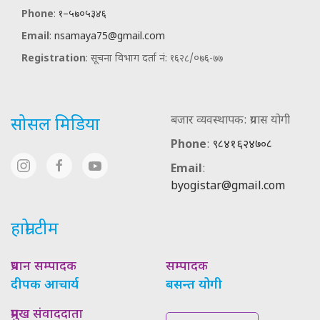
Phone
:
१–५७०५३४६
Email
:
nsamaya75@gmail.com
Registration
: सूचना विभाग दर्ता नं: १६२८/०७६-७७
बजार व्यवस्थापक: प्रयास योगी
सोसल मिडिया
Phone
:
९८४१६२४७०८
Email
:
byogistar@gmail.com
हाम्रो टीम
प्रधान सम्पादक
सम्पादक
दीपक आचार्य
बसन्त योगी
प्रमुख संवाददाता