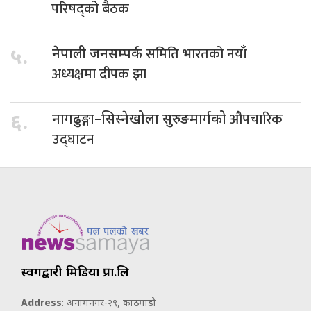
परिषद्को बैठक
समिति भारतको नयाँ
५.
नेपाली जनसम्पर्क
अध्यक्षमा दीपक झा
औपचारिक
६.
नागढुङ्गा–सिस्नेखोला सुरुङमार्गको
उद्घाटन
स्वर्गद्वारी मिडिया प्रा.लि
Address
: अनामनगर-२९, काठमाडौ