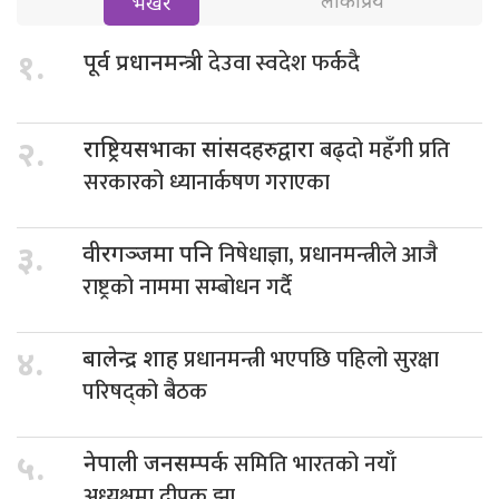
लोकप्रिय
भर्खरै
देउवा स्वदेश फर्कदै
१.
पूर्व प्रधानमन्त्री
बढ्दो महँगी प्रति
२.
राष्ट्रियसभाका सांसदहरुद्वारा
सरकारको ध्यानार्कषण गराएका
निषेधाज्ञा, प्रधानमन्त्रीले आजै
३.
वीरगञ्जमा पनि
राष्ट्रको नाममा सम्बोधन गर्दै
प्रधानमन्त्री भएपछि पहिलो सुरक्षा
४.
बालेन्द्र शाह
परिषद्को बैठक
समिति भारतको नयाँ
५.
नेपाली जनसम्पर्क
अध्यक्षमा दीपक झा