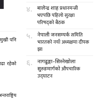
प्रधानमन्त्री
४.
बालेन्द्र शाह
भएपछि पहिलो सुरक्षा
परिषद्को बैठक
समिति
५.
नेपाली जनसम्पर्क
ामुखी पनि
भारतको नयाँ अध्यक्षमा दीपक
झा
६.
नागढुङ्गा–सिस्नेखोला
ाढा रहेको
औपचारिक
सुरुङमार्गको
उद्घाटन
राष्ट्रिय