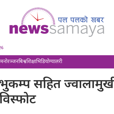
26
ल
मनोरञ्जन
बिश्व
शिक्षा
भिडियो
ग्यालरी
 भुकम्प सहित ज्वालामुख
विस्फोट