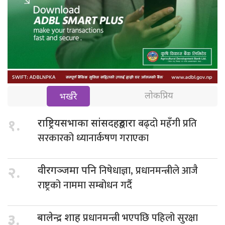
लोकप्रिय
भर्खरै
बढ्दो महँगी प्रति
१.
राष्ट्रियसभाका सांसदहरुद्वारा
सरकारको ध्यानार्कषण गराएका
निषेधाज्ञा, प्रधानमन्त्रीले आजै
२.
वीरगञ्जमा पनि
राष्ट्रको नाममा सम्बोधन गर्दै
प्रधानमन्त्री भएपछि पहिलो सुरक्षा
३.
बालेन्द्र शाह