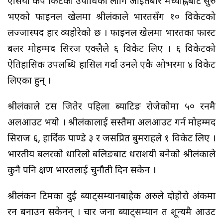
एसिया कप क्रिकेटको उपाधिका लागि आइतबार मध्याह्नबाट सुरु
भएको फाइनल खेलमा श्रीलंकाले भारतसँग १० विकेटको
लज्जास्पद हार व्यहोरेको छ । फाइनल खेलमा भारतका फास्ट
बलर मोहम्मद सिरज एक्लैले ६ विकेट लिए । ६ विकेटको
ऐतिहासिक उपलब्धि हासिल गर्दा उनले एकै ओभरमा ४ विकेट
लिएका हुन् ।
श्रीलंकाले टस जितेर पहिला ब्याटिङ रोजेकोमा ५० रनमै
अलआउट भयो । श्रीलंकालाई सस्तैमा अलआउट गर्न मोहम्मद
सिराज ६, हार्दिक पाण्डे ३ र जसप्रित बुमराहले १ विकेट लिए ।
भारतीय बलरको धारिलो बलिङबाट धराशयी बनेको श्रीलंकाले
कुनै पनि क्षण भारतलाई चुनौती दिन सकेन ।
श्रीलंकन टिमका दुई ब्याट्सम्यानबाहेक अरुले दोहोरो अंकमा
रन बनाउन सकेनन् । चार जना ब्याट्सम्यान त शून्यमै आउट