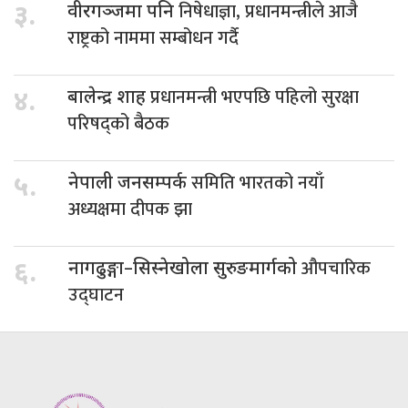
निषेधाज्ञा, प्रधानमन्त्रीले आजै
३.
वीरगञ्जमा पनि
राष्ट्रको नाममा सम्बोधन गर्दै
प्रधानमन्त्री भएपछि पहिलो सुरक्षा
४.
बालेन्द्र शाह
परिषद्को बैठक
समिति भारतको नयाँ
५.
नेपाली जनसम्पर्क
अध्यक्षमा दीपक झा
औपचारिक
६.
नागढुङ्गा–सिस्नेखोला सुरुङमार्गको
उद्घाटन