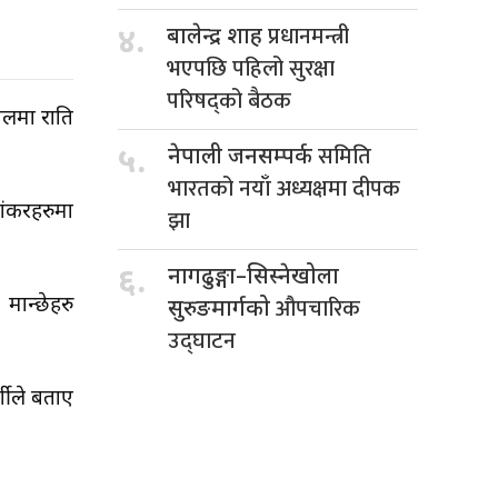
प्रधानमन्त्री
४.
बालेन्द्र शाह
भएपछि पहिलो सुरक्षा
परिषद्को बैठक
लमा राति
समिति
५.
नेपाली जनसम्पर्क
भारतको नयाँ अध्यक्षमा दीपक
ांकरहरुमा
झा
६.
नागढुङ्गा–सिस्नेखोला
औपचारिक
मान्छेहरु
सुरुङमार्गको
उद्घाटन
्शीले बताए