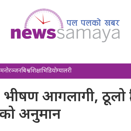
ल
मनोरञ्जन
बिश्व
शिक्षा
भिडियो
ग्यालरी
भीषण आगलागी, ठूलो क्ष
को अनुमान