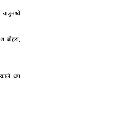
त्रुमध्ये
ाश बोहरा,
एकाले थप