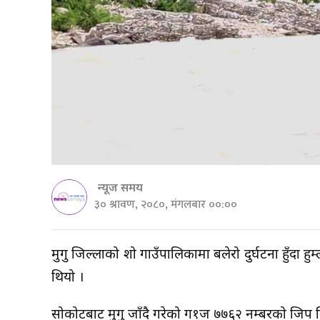
न्यूज समय
३० श्रावण, २०८०, मंगलबार ००:००
मुगु जिल्लाको शोरु गाउँपालिकामा बलेरो दुर्घटना हुँद
थियो ।
सोरुकोटबाट मुगु जाँदै गरेको ग१ज ७७६२ नम्बरको जिप स