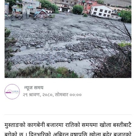
न्यूज समय
२९ श्रावण, २०८०, सोमबार ००:००
मुस्ताङको कागबेनी बजारमा रातिको समयमा खोला बस्तीबाटै
बगेको छ । दिनभरिको अबिरल वर्षापछि खोला बढेर बजारको