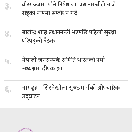
निषेधाज्ञा, प्रधानमन्त्रीले आजै
३.
वीरगञ्जमा पनि
राष्ट्रको नाममा सम्बोधन गर्दै
प्रधानमन्त्री भएपछि पहिलो सुरक्षा
४.
बालेन्द्र शाह
परिषद्को बैठक
समिति भारतको नयाँ
५.
नेपाली जनसम्पर्क
अध्यक्षमा दीपक झा
औपचारिक
६.
नागढुङ्गा–सिस्नेखोला सुरुङमार्गको
उद्घाटन