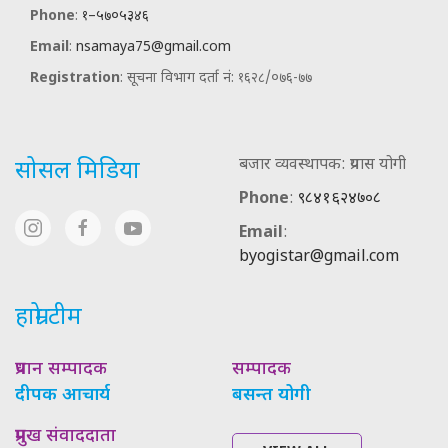
Phone
:
१–५७०५३४६
Email
:
nsamaya75@gmail.com
Registration
: सूचना विभाग दर्ता नं: १६२८/०७६-७७
बजार व्यवस्थापक: प्रयास योगी
सोसल मिडिया
Phone
:
९८४१६२४७०८
Email
:
byogistar@gmail.com
हाम्रो टीम
प्रधान सम्पादक
सम्पादक
दीपक आचार्य
बसन्त योगी
प्रमुख संवाददाता