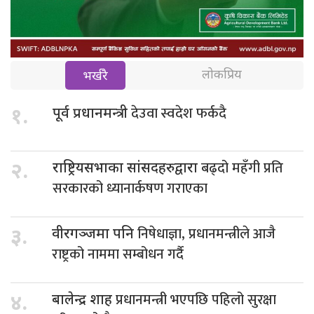
लोकप्रिय
भर्खरै
देउवा स्वदेश फर्कदै
१.
पूर्व प्रधानमन्त्री
बढ्दो महँगी प्रति
२.
राष्ट्रियसभाका सांसदहरुद्वारा
सरकारको ध्यानार्कषण गराएका
निषेधाज्ञा, प्रधानमन्त्रीले आजै
३.
वीरगञ्जमा पनि
राष्ट्रको नाममा सम्बोधन गर्दै
प्रधानमन्त्री भएपछि पहिलो सुरक्षा
४.
बालेन्द्र शाह