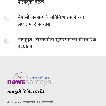
परिषद्को बैठक
समिति भारतको नयाँ
५.
नेपाली जनसम्पर्क
अध्यक्षमा दीपक झा
औपचारिक
६.
नागढुङ्गा–सिस्नेखोला सुरुङमार्गको
उद्घाटन
स्वर्गद्वारी मिडिया प्रा.लि
Address
: अनामनगर-२९, काठमाडौ