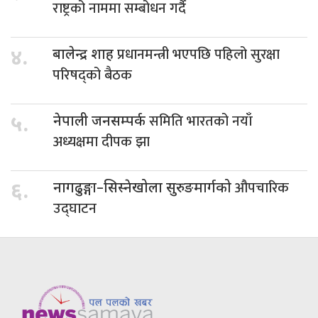
राष्ट्रको नाममा सम्बोधन गर्दै
प्रधानमन्त्री भएपछि पहिलो सुरक्षा
४.
बालेन्द्र शाह
परिषद्को बैठक
समिति भारतको नयाँ
५.
नेपाली जनसम्पर्क
अध्यक्षमा दीपक झा
औपचारिक
६.
नागढुङ्गा–सिस्नेखोला सुरुङमार्गको
उद्घाटन