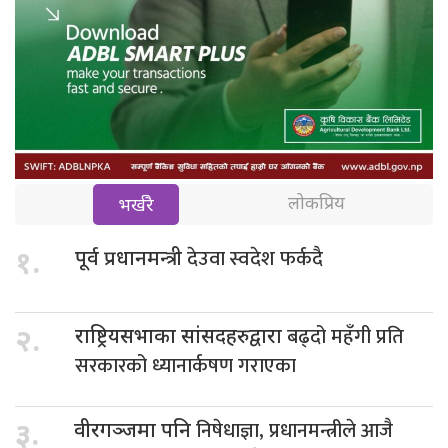
लोकप्रिय
भर्खरै
देउवा स्वदेश फर्कदै
१.
पूर्व प्रधानमन्त्री
बढ्दो महँगी प्रति
२.
राष्ट्रियसभाका सांसदहरुद्वारा
सरकारको ध्यानार्कषण गराएका
निषेधाज्ञा, प्रधानमन्त्रीले आजै
३.
वीरगञ्जमा पनि