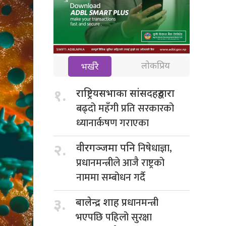
लोकप्रिय
भर्खरै
१.
राष्ट्रियसभाका सांसदहरुद्वारा
बढ्दो महँगी प्रति सरकारको
ध्यानार्कषण गराएका
निषेधाज्ञा,
२.
वीरगञ्जमा पनि
प्रधानमन्त्रीले आजै राष्ट्रको
नाममा सम्बोधन गर्दै
प्रधानमन्त्री
३.
बालेन्द्र शाह
भएपछि पहिलो सुरक्षा