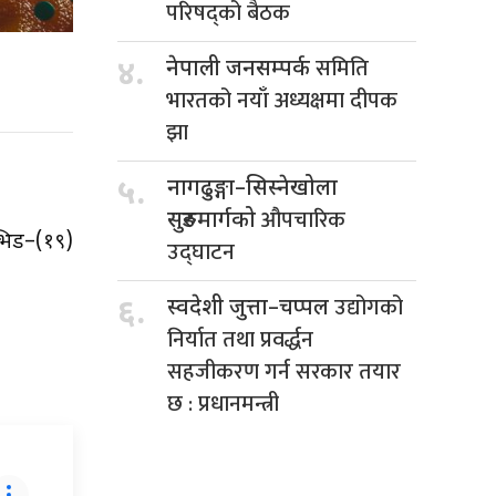
परिषद्को बैठक
समिति
४.
नेपाली जनसम्पर्क
भारतको नयाँ अध्यक्षमा दीपक
झा
५.
नागढुङ्गा–सिस्नेखोला
।
औपचारिक
सुरुङमार्गको
ोभिड–(१९)
उद्घाटन
उद्योगको
६.
स्वदेशी जुत्ता–चप्पल
निर्यात तथा प्रवर्द्धन
सहजीकरण गर्न सरकार तयार
छ : प्रधानमन्त्री