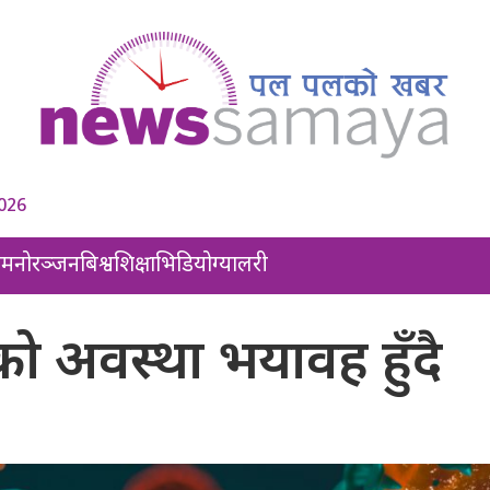
2026
ल
मनोरञ्जन
बिश्व
शिक्षा
भिडियो
ग्यालरी
णको अवस्था भयावह हुँदै