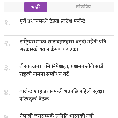
लोकप्रिय
भर्खरै
देउवा स्वदेश फर्कदै
१.
पूर्व प्रधानमन्त्री
बढ्दो महँगी प्रति
२.
राष्ट्रियसभाका सांसदहरुद्वारा
सरकारको ध्यानार्कषण गराएका
निषेधाज्ञा, प्रधानमन्त्रीले आजै
३.
वीरगञ्जमा पनि
राष्ट्रको नाममा सम्बोधन गर्दै
प्रधानमन्त्री भएपछि पहिलो सुरक्षा
४.
बालेन्द्र शाह
परिषद्को बैठक
समिति भारतको नयाँ
५.
नेपाली जनसम्पर्क