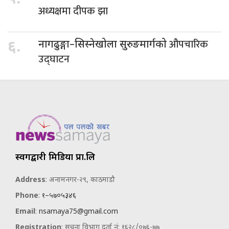
अध्यक्षमा दीपक झा
औपचारिक
६.
नागढुङ्गा–सिस्नेखोला सुरुङमार्गको
उद्घाटन
स्वर्गद्वारी मिडिया प्रा.लि
Address
: अनामनगर-२९, काठमाडौ
Phone
:
१–५७०५३४६
Email
:
nsamaya75@gmail.com
Registration
: सूचना विभाग दर्ता नं: १६२८/०७६-७७