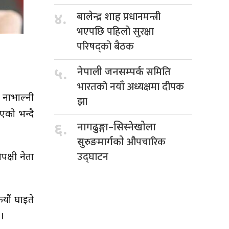
प्रधानमन्त्री
४.
बालेन्द्र शाह
भएपछि पहिलो सुरक्षा
परिषद्को बैठक
समिति
५.
नेपाली जनसम्पर्क
भारतको नयाँ अध्यक्षमा दीपक
 नाभाल्नी
झा
एको भन्दै
६.
नागढुङ्गा–सिस्नेखोला
औपचारिक
सुरुङमार्गको
उद्घाटन
क्षी नेता
कयौं घाइते
।