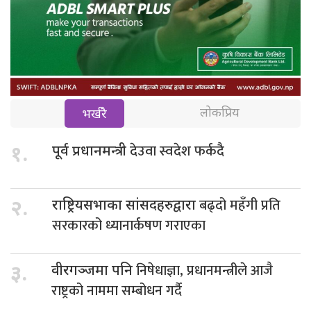
लोकप्रिय
भर्खरै
देउवा स्वदेश फर्कदै
१.
पूर्व प्रधानमन्त्री
बढ्दो महँगी प्रति
२.
राष्ट्रियसभाका सांसदहरुद्वारा
सरकारको ध्यानार्कषण गराएका
निषेधाज्ञा, प्रधानमन्त्रीले आजै
३.
वीरगञ्जमा पनि
राष्ट्रको नाममा सम्बोधन गर्दै