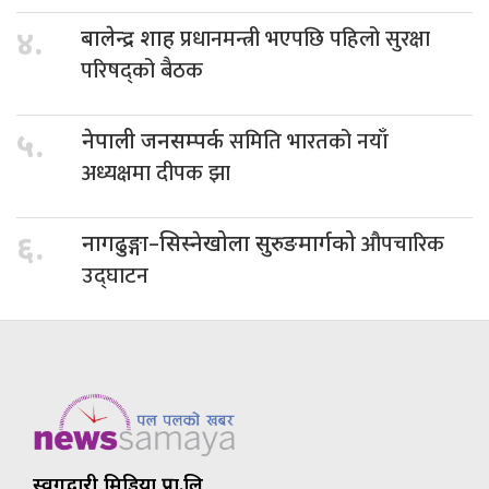
प्रधानमन्त्री भएपछि पहिलो सुरक्षा
४.
बालेन्द्र शाह
परिषद्को बैठक
समिति भारतको नयाँ
५.
नेपाली जनसम्पर्क
अध्यक्षमा दीपक झा
औपचारिक
६.
नागढुङ्गा–सिस्नेखोला सुरुङमार्गको
उद्घाटन
स्वर्गद्वारी मिडिया प्रा.लि