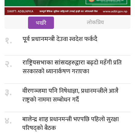
लोकप्रिय
भर्खरै
देउवा स्वदेश फर्कदै
१.
पूर्व प्रधानमन्त्री
बढ्दो महँगी प्रति
२.
राष्ट्रियसभाका सांसदहरुद्वारा
सरकारको ध्यानार्कषण गराएका
निषेधाज्ञा, प्रधानमन्त्रीले आजै
३.
वीरगञ्जमा पनि
राष्ट्रको नाममा सम्बोधन गर्दै
प्रधानमन्त्री भएपछि पहिलो सुरक्षा
४.
बालेन्द्र शाह
परिषद्को बैठक