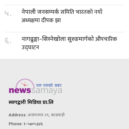
समिति भारतको नयाँ
५.
नेपाली जनसम्पर्क
अध्यक्षमा दीपक झा
औपचारिक
६.
नागढुङ्गा–सिस्नेखोला सुरुङमार्गको
उद्घाटन
स्वर्गद्वारी मिडिया प्रा.लि
Address
: अनामनगर-२९, काठमाडौ
Phone
:
१–५७०५३४६