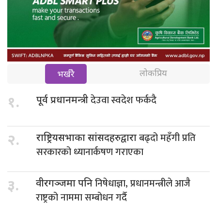
लोकप्रिय
भर्खरै
देउवा स्वदेश फर्कदै
१.
पूर्व प्रधानमन्त्री
बढ्दो महँगी प्रति
२.
राष्ट्रियसभाका सांसदहरुद्वारा
सरकारको ध्यानार्कषण गराएका
निषेधाज्ञा, प्रधानमन्त्रीले आजै
३.
वीरगञ्जमा पनि
राष्ट्रको नाममा सम्बोधन गर्दै