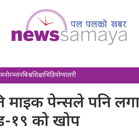
ल
मनोरञ्जन
बिश्व
शिक्षा
भिडियो
ग्यालरी
पति माइक पेन्सले पनि लग
ड-१९ को खोप