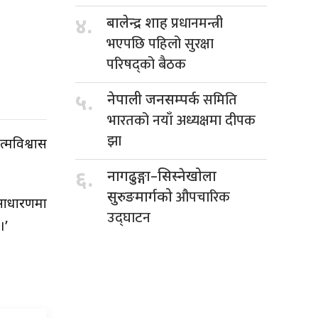
प्रधानमन्त्री
४.
बालेन्द्र शाह
भएपछि पहिलो सुरक्षा
परिषद्को बैठक
समिति
५.
नेपाली जनसम्पर्क
भारतको नयाँ अध्यक्षमा दीपक
झा
मविश्वास
६.
नागढुङ्गा–सिस्नेखोला
औपचारिक
सुरुङमार्गको
वसाधारणमा
उद्घाटन
।’