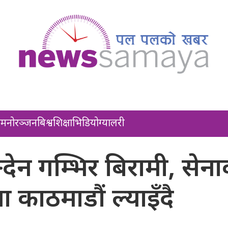
ल
मनोरञ्जन
बिश्व
शिक्षा
भिडियो
ग्यालरी
ङ्देन गम्भिर बिरामी, सेन
ा काठमाडौं ल्याइँदै