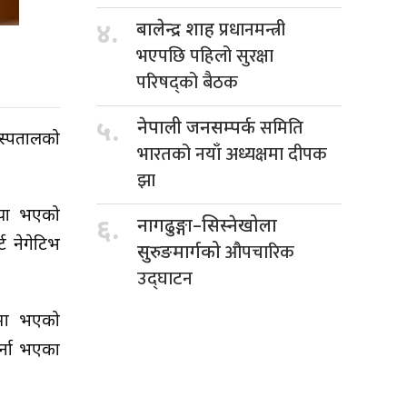
प्रधानमन्त्री
४.
बालेन्द्र शाह
भएपछि पहिलो सुरक्षा
परिषद्को बैठक
समिति
५.
नेपाली जनसम्पर्क
 अस्पतालको
भारतको नयाँ अध्यक्षमा दीपक
झा
निया भएको
६.
नागढुङ्गा–सिस्नेखोला
 नेगेटिभ
औपचारिक
सुरुङमार्गको
उद्घाटन
षमा भएको
्ना भएका