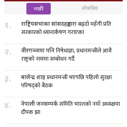
लोकप्रिय
भर्खरै
बढ्दो महँगी प्रति
१.
राष्ट्रियसभाका सांसदहरुद्वारा
सरकारको ध्यानार्कषण गराएका
निषेधाज्ञा, प्रधानमन्त्रीले आजै
२.
वीरगञ्जमा पनि
राष्ट्रको नाममा सम्बोधन गर्दै
प्रधानमन्त्री भएपछि पहिलो सुरक्षा
३.
बालेन्द्र शाह
परिषद्को बैठक
समिति भारतको नयाँ अध्यक्षमा
४.
नेपाली जनसम्पर्क
दीपक झा