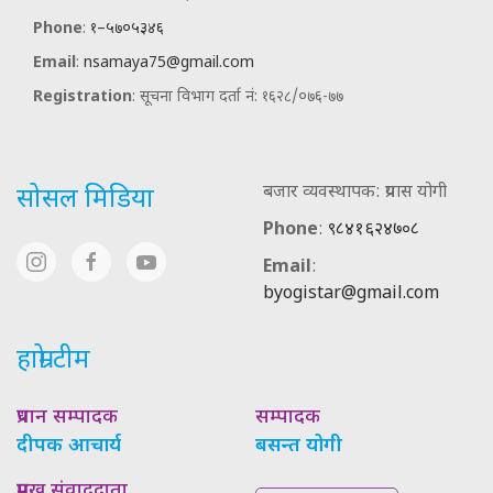
Phone
:
१–५७०५३४६
Email
:
nsamaya75@gmail.com
Registration
: सूचना विभाग दर्ता नं: १६२८/०७६-७७
बजार व्यवस्थापक: प्रयास योगी
सोसल मिडिया
Phone
:
९८४१६२४७०८
Email
:
byogistar@gmail.com
हाम्रो टीम
प्रधान सम्पादक
सम्पादक
दीपक आचार्य
बसन्त योगी
प्रमुख संवाददाता