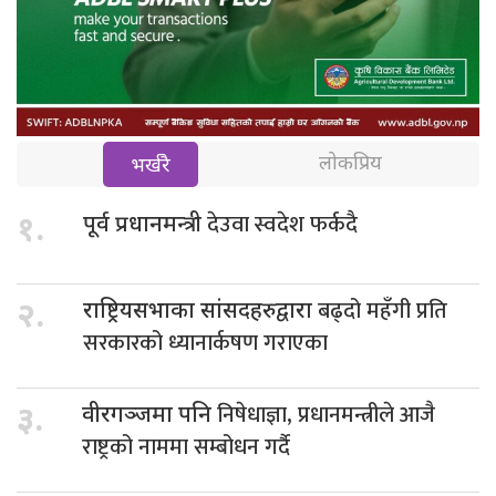
लोकप्रिय
भर्खरै
देउवा स्वदेश फर्कदै
१.
पूर्व प्रधानमन्त्री
बढ्दो महँगी प्रति
२.
राष्ट्रियसभाका सांसदहरुद्वारा
सरकारको ध्यानार्कषण गराएका
निषेधाज्ञा, प्रधानमन्त्रीले आजै
३.
वीरगञ्जमा पनि
राष्ट्रको नाममा सम्बोधन गर्दै