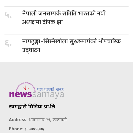
समिति भारतको नयाँ
५.
नेपाली जनसम्पर्क
अध्यक्षमा दीपक झा
औपचारिक
६.
नागढुङ्गा–सिस्नेखोला सुरुङमार्गको
उद्घाटन
स्वर्गद्वारी मिडिया प्रा.लि
Address
: अनामनगर-२९, काठमाडौ
Phone
:
१–५७०५३४६