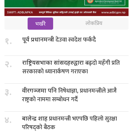
लोकप्रिय
भर्खरै
देउवा स्वदेश फर्कदै
१.
पूर्व प्रधानमन्त्री
बढ्दो महँगी प्रति
२.
राष्ट्रियसभाका सांसदहरुद्वारा
सरकारको ध्यानार्कषण गराएका
निषेधाज्ञा, प्रधानमन्त्रीले आजै
३.
वीरगञ्जमा पनि
राष्ट्रको नाममा सम्बोधन गर्दै
प्रधानमन्त्री भएपछि पहिलो सुरक्षा
४.
बालेन्द्र शाह
परिषद्को बैठक