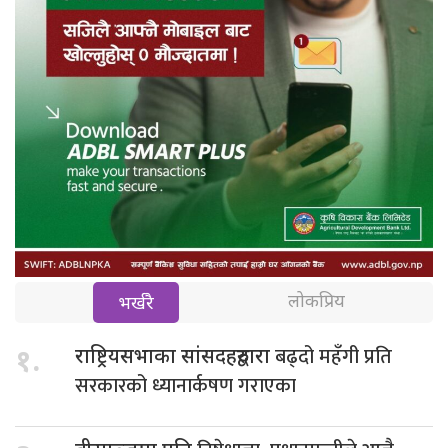
लोकप्रिय
भर्खरै
बढ्दो महँगी प्रति
१.
राष्ट्रियसभाका सांसदहरुद्वारा
सरकारको ध्यानार्कषण गराएका