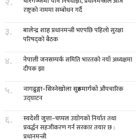
निषेधाज्ञा, प्रधानमन्त्रीले आजै
२.
वीरगञ्जमा पनि
राष्ट्रको नाममा सम्बोधन गर्दै
प्रधानमन्त्री भएपछि पहिलो सुरक्षा
३.
बालेन्द्र शाह
परिषद्को बैठक
समिति भारतको नयाँ अध्यक्षमा
४.
नेपाली जनसम्पर्क
दीपक झा
औपचारिक
५.
नागढुङ्गा–सिस्नेखोला सुरुङमार्गको
उद्घाटन
उद्योगको निर्यात तथा
६.
स्वदेशी जुत्ता–चप्पल
प्रवर्द्धन सहजीकरण गर्न सरकार तयार छ :
प्रधानमन्त्री