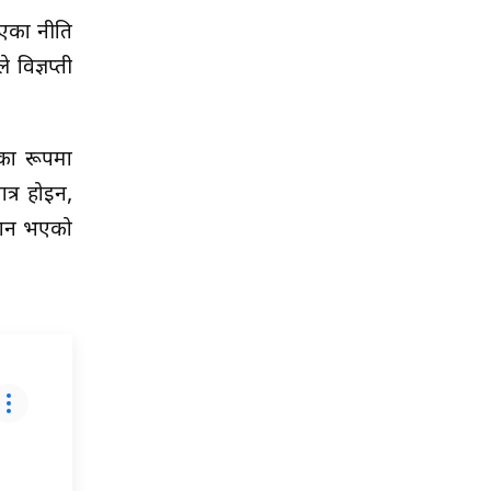
िएका नीति
 विज्ञप्ती
नका रूपमा
ात्र होइन,
्मान भएको