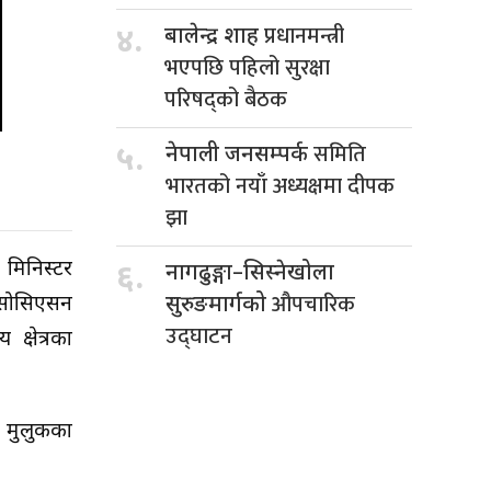
प्रधानमन्त्री
४.
बालेन्द्र शाह
भएपछि पहिलो सुरक्षा
परिषद्को बैठक
समिति
५.
नेपाली जनसम्पर्क
भारतको नयाँ अध्यक्षमा दीपक
झा
म मिनिस्टर
६.
नागढुङ्गा–सिस्नेखोला
औपचारिक
 एसोसिएसन
सुरुङमार्गको
उद्घाटन
्षेत्रका
ो मुलुकका