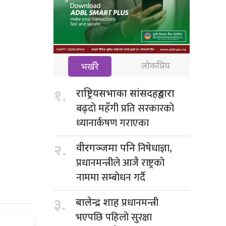
लोकप्रिय
भर्खरै
१.
राष्ट्रियसभाका सांसदहरुद्वारा
बढ्दो महँगी प्रति सरकारको
ध्यानार्कषण गराएका
निषेधाज्ञा,
२.
वीरगञ्जमा पनि
प्रधानमन्त्रीले आजै राष्ट्रको
नाममा सम्बोधन गर्दै
प्रधानमन्त्री
३.
बालेन्द्र शाह
भएपछि पहिलो सुरक्षा