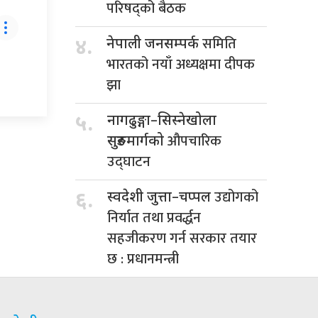
परिषद्को बैठक
समिति
४.
नेपाली जनसम्पर्क
भारतको नयाँ अध्यक्षमा दीपक
झा
५.
नागढुङ्गा–सिस्नेखोला
औपचारिक
सुरुङमार्गको
उद्घाटन
उद्योगको
६.
स्वदेशी जुत्ता–चप्पल
निर्यात तथा प्रवर्द्धन
सहजीकरण गर्न सरकार तयार
छ : प्रधानमन्त्री