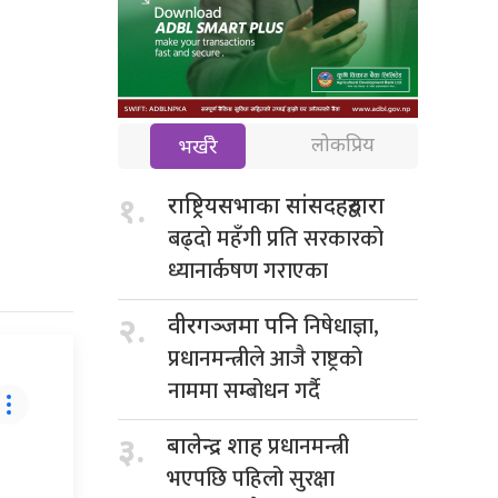
लोकप्रिय
भर्खरै
१.
राष्ट्रियसभाका सांसदहरुद्वारा
बढ्दो महँगी प्रति सरकारको
ध्यानार्कषण गराएका
निषेधाज्ञा,
२.
वीरगञ्जमा पनि
प्रधानमन्त्रीले आजै राष्ट्रको
नाममा सम्बोधन गर्दै
प्रधानमन्त्री
३.
बालेन्द्र शाह
भएपछि पहिलो सुरक्षा