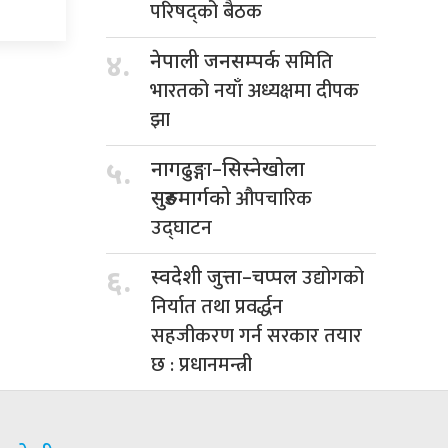
परिषद्को बैठक
समिति
४.
नेपाली जनसम्पर्क
भारतको नयाँ अध्यक्षमा दीपक
झा
५.
नागढुङ्गा–सिस्नेखोला
औपचारिक
सुरुङमार्गको
उद्घाटन
उद्योगको
६.
स्वदेशी जुत्ता–चप्पल
निर्यात तथा प्रवर्द्धन
सहजीकरण गर्न सरकार तयार
छ : प्रधानमन्त्री