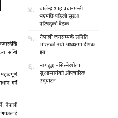
प्रधानमन्त्री
४.
बालेन्द्र शाह
भएपछि पहिलो सुरक्षा
परिषद्को बैठक
समिति
५.
नेपाली जनसम्पर्क
भारतको नयाँ अध्यक्षमा दीपक
्रवारदेखि
झा
्य सन्धि
६.
नागढुङ्गा–सिस्नेखोला
औपचारिक
सुरुङमार्गको
हत्वपूर्ण
उद्घाटन
धान गर्ने
े, नेपाली
ाणपत्रलाई