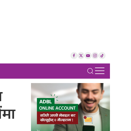
त
ंमा