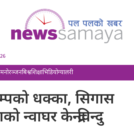
026
ल
मनोरञ्जन
बिश्व
शिक्षा
भिडियो
ग्यालरी
म्पकाे धक्का, सिगास
 न्वाघर केन्द्रविन्दु