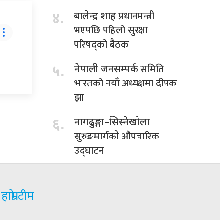
प्रधानमन्त्री
४.
बालेन्द्र शाह
भएपछि पहिलो सुरक्षा
परिषद्को बैठक
समिति
५.
नेपाली जनसम्पर्क
भारतको नयाँ अध्यक्षमा दीपक
झा
६.
नागढुङ्गा–सिस्नेखोला
औपचारिक
सुरुङमार्गको
उद्घाटन
हाम्रो टीम