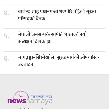
प्रधानमन्त्री भएपछि पहिलो सुरक्षा
४.
बालेन्द्र शाह
परिषद्को बैठक
समिति भारतको नयाँ
५.
नेपाली जनसम्पर्क
अध्यक्षमा दीपक झा
औपचारिक
६.
नागढुङ्गा–सिस्नेखोला सुरुङमार्गको
उद्घाटन