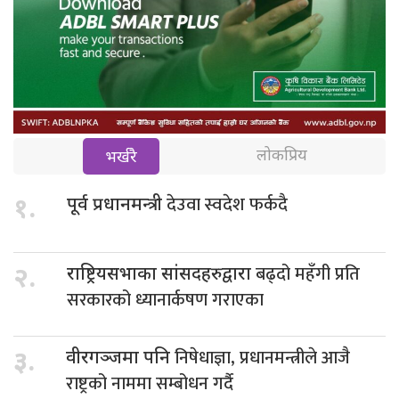
लोकप्रिय
भर्खरै
देउवा स्वदेश फर्कदै
१.
पूर्व प्रधानमन्त्री
बढ्दो महँगी प्रति
२.
राष्ट्रियसभाका सांसदहरुद्वारा
सरकारको ध्यानार्कषण गराएका
निषेधाज्ञा, प्रधानमन्त्रीले आजै
३.
वीरगञ्जमा पनि
राष्ट्रको नाममा सम्बोधन गर्दै