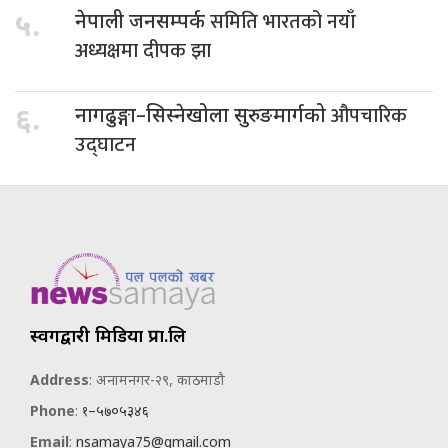
समिति भारतको नयाँ
५.
नेपाली जनसम्पर्क
अध्यक्षमा दीपक झा
औपचारिक
६.
नागढुङ्गा–सिस्नेखोला सुरुङमार्गको
उद्घाटन
स्वर्गद्वारी मिडिया प्रा.लि
Address
: अनामनगर-२९, काठमाडौ
Phone
:
१–५७०५३४६
Email
:
nsamaya75@gmail.com