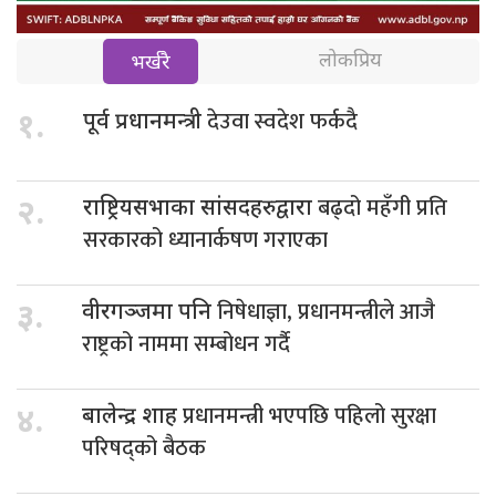
लोकप्रिय
भर्खरै
देउवा स्वदेश फर्कदै
१.
पूर्व प्रधानमन्त्री
बढ्दो महँगी प्रति
२.
राष्ट्रियसभाका सांसदहरुद्वारा
सरकारको ध्यानार्कषण गराएका
निषेधाज्ञा, प्रधानमन्त्रीले आजै
३.
वीरगञ्जमा पनि
राष्ट्रको नाममा सम्बोधन गर्दै
प्रधानमन्त्री भएपछि पहिलो सुरक्षा
४.
बालेन्द्र शाह
परिषद्को बैठक