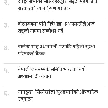
बढ्दो महँगी प्रति
२.
राष्ट्रियसभाका सांसदहरुद्वारा
सरकारको ध्यानार्कषण गराएका
निषेधाज्ञा, प्रधानमन्त्रीले आजै
३.
वीरगञ्जमा पनि
राष्ट्रको नाममा सम्बोधन गर्दै
प्रधानमन्त्री भएपछि पहिलो सुरक्षा
४.
बालेन्द्र शाह
परिषद्को बैठक
समिति भारतको नयाँ
५.
नेपाली जनसम्पर्क
अध्यक्षमा दीपक झा
औपचारिक
६.
नागढुङ्गा–सिस्नेखोला सुरुङमार्गको
उद्घाटन