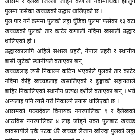
अछाम र दैलेख जिल्ला जोड्ने कर्णाली नदीमाथिको झोलुंगे
पुलमा फसेका खच्चडको उद्धार थालिएको छ ।
पुल पार गर्ने क्रममा पुलको लट्ठा चुँडिदा पुलमा फसेका १३ वटा
खच्चडको पुलको तार काटेर कर्णाली नदिमा खसाली उद्धार
थालिएको हो ।
उद्धारकालागि अहिले सशस्त्र प्रहरी, नेपाल प्रहरी र स्थानीय
बासी जुटेको स्थानीयले बताएका छन् ।
खच्चडलाई त्यसै निकाल्न कठिन भएकोले पुलको तार काटेर
नदिमा केहि खच्चडलाई खसालिएको र डुङ्गाको सहायताले
बाहिर निकालिएको स्थानीय प्रत्यक्ष दर्शीले बताएका छन् । भन्ने
अन्यलाई पनि त्यसै गरी निकाल्ने प्रयास थालिएको छ ।
अछामको पञ्चदेवल विनायक नगरपालिका ९ र दैलेखको
आठविस नगरपालिका ४ लाई जोड्ने उक्त पुलबाट खच्चड
व्यवसायीले एकै पटक धेरै खच्चड लैजान खोज्दा पुलको लठ्ठा