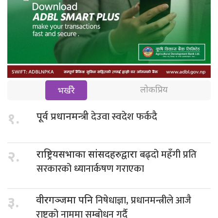
लोकप्रिय
भर्खरै
देउवा स्वदेश फर्कदै
१.
पूर्व प्रधानमन्त्री
बढ्दो महँगी प्रति
२.
राष्ट्रियसभाका सांसदहरुद्वारा
सरकारको ध्यानार्कषण गराएका
निषेधाज्ञा, प्रधानमन्त्रीले आजै
३.
वीरगञ्जमा पनि
राष्ट्रको नाममा सम्बोधन गर्दै