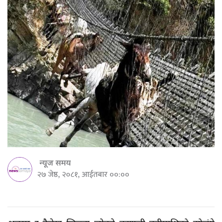
न्यूज समय
२७ जेष्ठ, २०८१, आईतबार ००:००