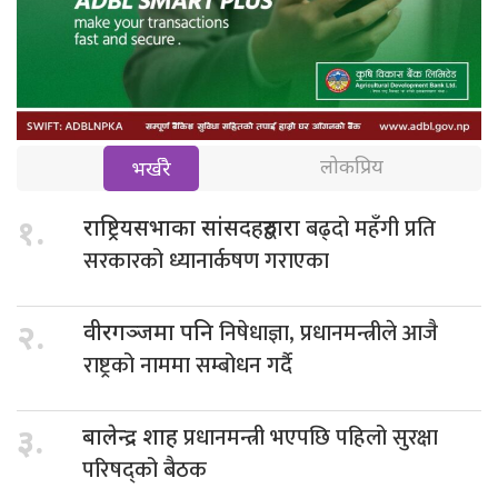
लोकप्रिय
भर्खरै
बढ्दो महँगी प्रति
१.
राष्ट्रियसभाका सांसदहरुद्वारा
सरकारको ध्यानार्कषण गराएका
निषेधाज्ञा, प्रधानमन्त्रीले आजै
२.
वीरगञ्जमा पनि
राष्ट्रको नाममा सम्बोधन गर्दै
प्रधानमन्त्री भएपछि पहिलो सुरक्षा
३.
बालेन्द्र शाह
परिषद्को बैठक