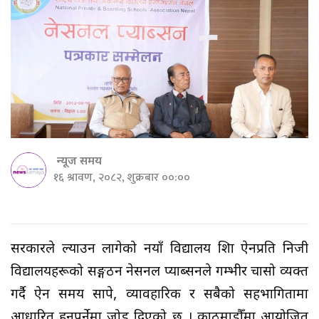
न्यूज समय
१६ श्रावण, २०८२, शुक्रबार ००:००
सरकारले ल्याउन लागेको नयाँ विद्यालय शिक्षा ऐनप्रति निजी
विद्यालयहरूको सङ्गठन नेसनल प्याब्सनले गम्भीर चासो व्यक्त
गर्दै ऐन समय सापेक्ष, व्यावहारिक र सबैको सहभागितामा
आधारित हुनुपर्नेमा जोड दिएको छ । काठमाडौँमा आयोजित