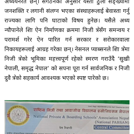
अध्ययनरत छन्। संगठनका अनुसार यस्तो ठुलो सङ्ख्यामा
जनशक्ति र लगानी संलग्न भएका संस्थाहरूलाई बेवास्ता गर्नु
राज्यका लागि पनि घाटाको विषय हुनेछ। यसैले अध्यक्ष
न्यौपानेले शिक्षा ऐन निर्माणका क्रममा निजी क्षेत्रसँग समन्वय र
परामर्श गरेर ऐन पारित गर्न सरकार र सरोकारवाला
निकायहरूलाई आग्रह गरेका छन्। नेसनल प्याब्सनले शिक्षा क्षेत्रमा
निजी क्षेत्रको भूमिका महत्त्वपूर्ण रहेको स्मरण गराउँदै ‘सुखी
नेपाली, समृद्ध नेपाल’ को सपना पूरा गर्न सार्वजनिक र निजी
दुवै क्षेत्रको सहकार्य आवश्यक भएको स्पष्ट पारेको छ।