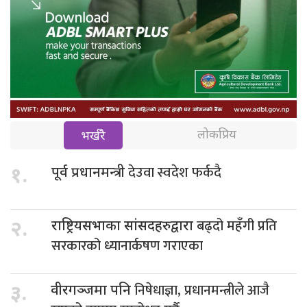
लोकप्रिय
भर्खरै
देउवा स्वदेश फर्कदै
१.
पूर्व प्रधानमन्त्री
बढ्दो महँगी प्रति
२.
राष्ट्रियसभाका सांसदहरुद्वारा
सरकारको ध्यानार्कषण गराएका
निषेधाज्ञा, प्रधानमन्त्रीले आजै
३.
वीरगञ्जमा पनि