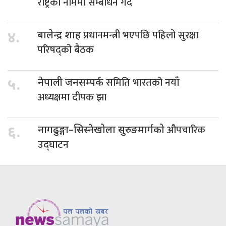
राष्ट्रको नाममा सम्बोधन गर्दै
प्रधानमन्त्री भएपछि पहिलो सुरक्षा
४.
बालेन्द्र शाह
परिषद्को बैठक
समिति भारतको नयाँ
५.
नेपाली जनसम्पर्क
अध्यक्षमा दीपक झा
औपचारिक
६.
नागढुङ्गा–सिस्नेखोला सुरुङमार्गको
उद्घाटन