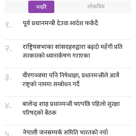
लोकप्रिय
भर्खरै
देउवा स्वदेश फर्कदै
१.
पूर्व प्रधानमन्त्री
बढ्दो महँगी प्रति
२.
राष्ट्रियसभाका सांसदहरुद्वारा
सरकारको ध्यानार्कषण गराएका
निषेधाज्ञा, प्रधानमन्त्रीले आजै
३.
वीरगञ्जमा पनि
राष्ट्रको नाममा सम्बोधन गर्दै
प्रधानमन्त्री भएपछि पहिलो सुरक्षा
४.
बालेन्द्र शाह
परिषद्को बैठक
समिति भारतको नयाँ
५.
नेपाली जनसम्पर्क