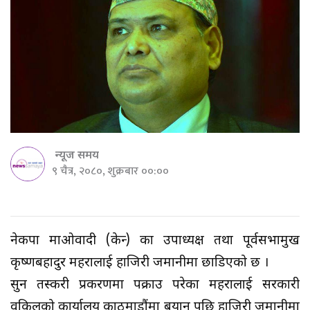
न्यूज समय
९ चैत्र, २०८०, शुक्रबार ००:००
नेकपा माओवादी (केन्द्र) का उपाध्यक्ष तथा पूर्वसभामुख
कृष्णबहादुर महरालाई हाजिरी जमानीमा छाडिएको छ ।
सुन तस्करी प्रकरणमा पक्राउ परेका महरालाई सरकारी
वकिलको कार्यालय काठमाडौंमा बयान पछि हाजिरी जमानीमा