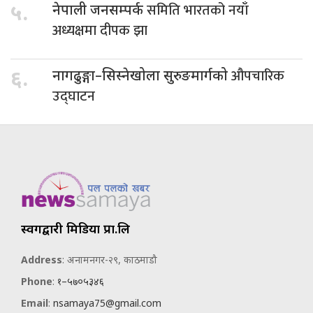
समिति भारतको नयाँ
५.
नेपाली जनसम्पर्क
अध्यक्षमा दीपक झा
औपचारिक
६.
नागढुङ्गा–सिस्नेखोला सुरुङमार्गको
उद्घाटन
स्वर्गद्वारी मिडिया प्रा.लि
Address
: अनामनगर-२९, काठमाडौ
Phone
:
१–५७०५३४६
Email
:
nsamaya75@gmail.com