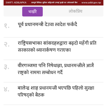
लोकप्रिय
भर्खरै
देउवा स्वदेश फर्कदै
१.
पूर्व प्रधानमन्त्री
बढ्दो महँगी प्रति
२.
राष्ट्रियसभाका सांसदहरुद्वारा
सरकारको ध्यानार्कषण गराएका
निषेधाज्ञा, प्रधानमन्त्रीले आजै
३.
वीरगञ्जमा पनि
राष्ट्रको नाममा सम्बोधन गर्दै
प्रधानमन्त्री भएपछि पहिलो सुरक्षा
४.
बालेन्द्र शाह
परिषद्को बैठक