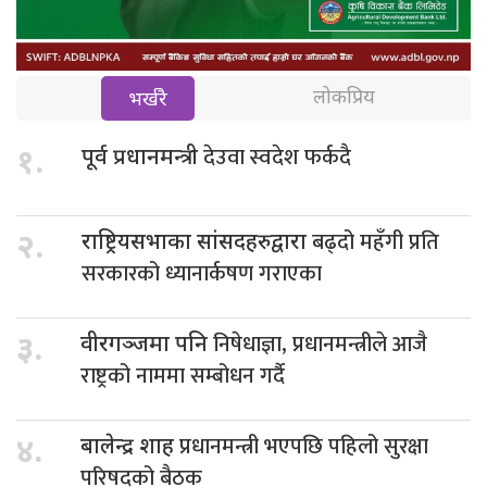
लोकप्रिय
भर्खरै
देउवा स्वदेश फर्कदै
१.
पूर्व प्रधानमन्त्री
बढ्दो महँगी प्रति
२.
राष्ट्रियसभाका सांसदहरुद्वारा
सरकारको ध्यानार्कषण गराएका
निषेधाज्ञा, प्रधानमन्त्रीले आजै
३.
वीरगञ्जमा पनि
राष्ट्रको नाममा सम्बोधन गर्दै
प्रधानमन्त्री भएपछि पहिलो सुरक्षा
४.
बालेन्द्र शाह
परिषद्को बैठक