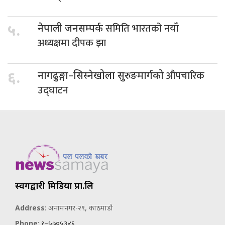
समिति भारतको नयाँ
५.
नेपाली जनसम्पर्क
अध्यक्षमा दीपक झा
औपचारिक
६.
नागढुङ्गा–सिस्नेखोला सुरुङमार्गको
उद्घाटन
स्वर्गद्वारी मिडिया प्रा.लि
Address
: अनामनगर-२९, काठमाडौ
Phone
:
१–५७०५३४६