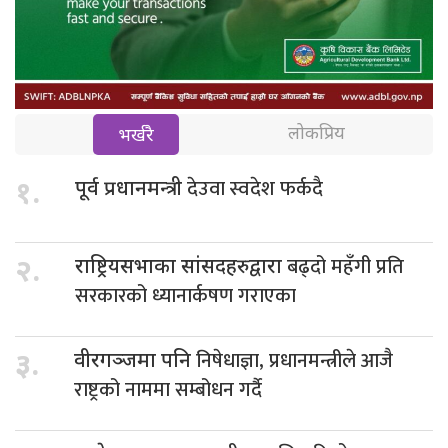
लोकप्रिय
भर्खरै
देउवा स्वदेश फर्कदै
१.
पूर्व प्रधानमन्त्री
बढ्दो महँगी प्रति
२.
राष्ट्रियसभाका सांसदहरुद्वारा
सरकारको ध्यानार्कषण गराएका
निषेधाज्ञा, प्रधानमन्त्रीले आजै
३.
वीरगञ्जमा पनि
राष्ट्रको नाममा सम्बोधन गर्दै