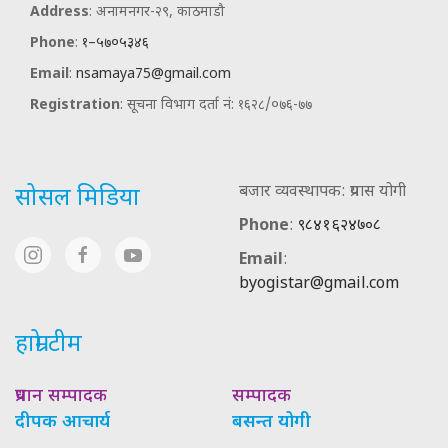
Address
: अनामनगर-२९, काठमाडौ
Phone
:
१–५७०५३४६
Email
:
nsamaya75@gmail.com
Registration
: सूचना विभाग दर्ता नं: १६२८/०७६-७७
बजार व्यवस्थापक: प्रयास योगी
सोसल मिडिया
Phone
:
९८४१६२४७०८
Email
:
byogistar@gmail.com
हाम्रो टीम
प्रधान सम्पादक
सम्पादक
दीपक आचार्य
बसन्त योगी