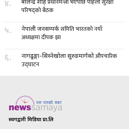
प्रधानमन्त्री भएपछि पहिलो सुरक्षा
४.
बालेन्द्र शाह
परिषद्को बैठक
समिति भारतको नयाँ
५.
नेपाली जनसम्पर्क
अध्यक्षमा दीपक झा
औपचारिक
६.
नागढुङ्गा–सिस्नेखोला सुरुङमार्गको
उद्घाटन
स्वर्गद्वारी मिडिया प्रा.लि