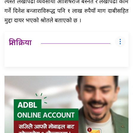
त्यस्तै लेखापढी व्यवसायी आशिषराज बस्नेत र लेखापढी काम
गर्ने दिनेश बन्जाराविरूद्ध पनि १ लाख रुपैयाँ माग दाबीसहित
मुद्दा दायर भएको श्रोतले बताएको छ ।
प्रतिक्रिया