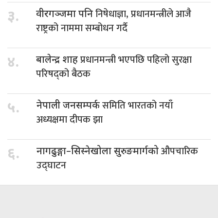
निषेधाज्ञा, प्रधानमन्त्रीले आजै
३.
वीरगञ्जमा पनि
राष्ट्रको नाममा सम्बोधन गर्दै
प्रधानमन्त्री भएपछि पहिलो सुरक्षा
४.
बालेन्द्र शाह
परिषद्को बैठक
समिति भारतको नयाँ
५.
नेपाली जनसम्पर्क
अध्यक्षमा दीपक झा
औपचारिक
६.
नागढुङ्गा–सिस्नेखोला सुरुङमार्गको
उद्घाटन