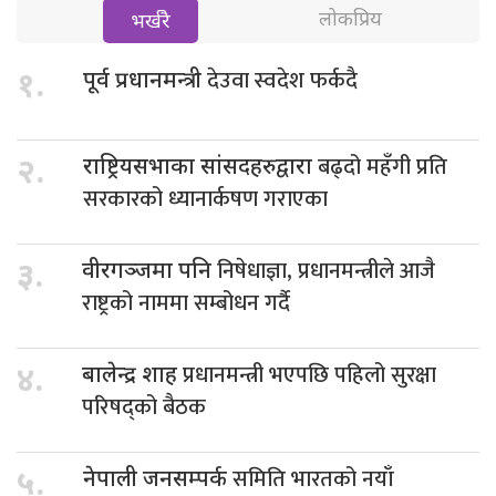
लोकप्रिय
भर्खरै
देउवा स्वदेश फर्कदै
१.
पूर्व प्रधानमन्त्री
बढ्दो महँगी प्रति
२.
राष्ट्रियसभाका सांसदहरुद्वारा
सरकारको ध्यानार्कषण गराएका
निषेधाज्ञा, प्रधानमन्त्रीले आजै
३.
वीरगञ्जमा पनि
राष्ट्रको नाममा सम्बोधन गर्दै
प्रधानमन्त्री भएपछि पहिलो सुरक्षा
४.
बालेन्द्र शाह
परिषद्को बैठक
समिति भारतको नयाँ
५.
नेपाली जनसम्पर्क