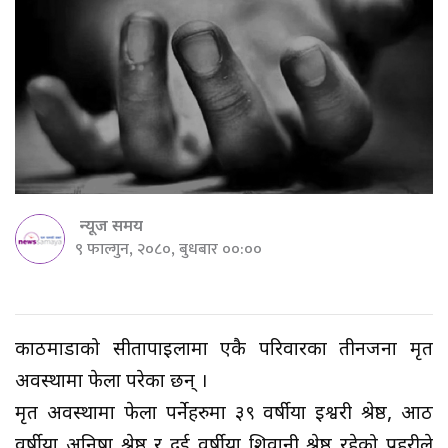
न्यूज समय
९ फाल्गुन, २०८०, बुधबार ००:००
काठमाडौंको सीतापाइलामा एकै परिवारका तीनजना मृत
अवस्थामा फेला परेका छन् ।
मृत अवस्थामा फेला पर्नेहरुमा ३९ वर्षीया इश्वरी श्रेष्ठ, आठ
वर्षीया अनिषा श्रेष्ठ र दुई वर्षीया शिवानी श्रेष्ठ रहेको प्रहरीले