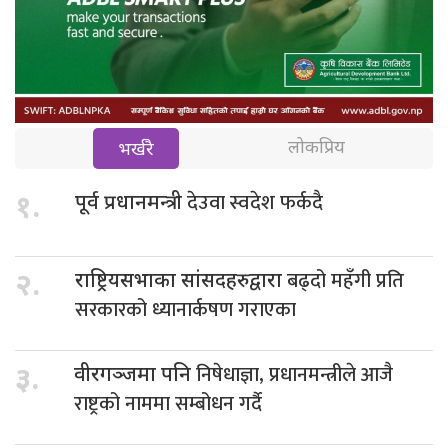
लोकप्रिय
भर्खरै
देउवा स्वदेश फर्कदै
१.
पूर्व प्रधानमन्त्री
बढ्दो महँगी प्रति
२.
राष्ट्रियसभाका सांसदहरुद्वारा
सरकारको ध्यानार्कषण गराएका
निषेधाज्ञा, प्रधानमन्त्रीले आजै
३.
वीरगञ्जमा पनि
राष्ट्रको नाममा सम्बोधन गर्दै